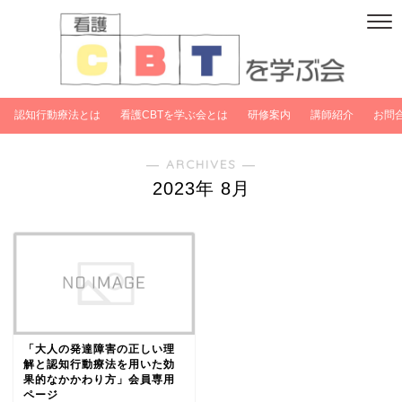
認知行動療法とは
看護CBTを学ぶ会とは
研修案内
講師紹介
お問
― ARCHIVES ―
2023年 8月
「大人の発達障害の正しい理
解と認知行動療法を用いた効
果的なかかわり方」会員専用
ページ